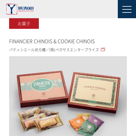
お菓子
FINANCIER CHINOIS & COOKIE CHINOIS
パティシエール状元樓／(株)ペガサスエンタープライズ