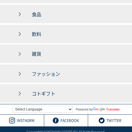
食品
飲料
雑貨
ファッション
コトギフト
Powered by
Translate
INSTAGRM
FACEBOOK
TWITTER
Copyright© YOKOHAMA GOODS 001 All Right Reserved.